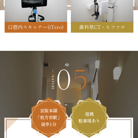
口腔内スキャナー(iTero)
歯科用CT・セファロ
京阪本線
提携
「枚方市駅」
駐車場あり
徒歩1分