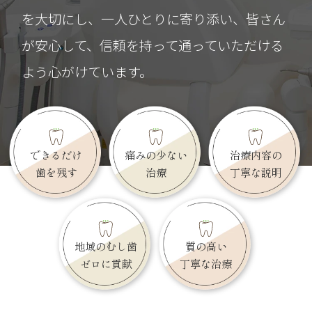
今後ともよろしくお願い致します。
を大切にし、一人ひとりに寄り添い、皆さん
が安心して、信頼を持って通っていただける
よう心がけています。
できるだけ
痛みの少ない
治療内容の
歯を残す
治療
丁寧な説明
地域のむし歯
質の高い
ゼロに貢献
丁寧な治療