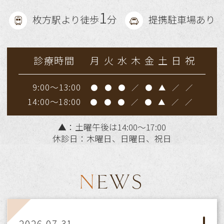
1
枚方駅より徒歩
分
提携駐車場あり
診療時間
月
火
水
木
金
土
日
祝
9:00～13:00
●
●
●
／
●
▲
／
／
14:00～18:00
●
●
●
／
●
▲
／
／
▲
：土曜午後は14:00～17:00
休診日：木曜日、日曜日、祝日
NEWS