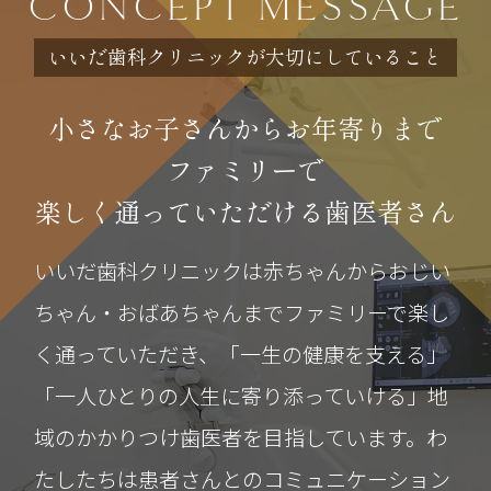
CONCEPT MESSAGE
が、より良い医療を提供できるようスタ
ッフ一同努めてまいります。何卒、ご理
いいだ歯科クリニックが大切にしていること
解とご協力のほどよろしくお願い申し上
げます。
小さなお子さんからお年寄りまで
ファミリーで
2025.12.09
楽しく通っていただける歯医者さん
12月28日（日曜）～1月4日（日曜）まで
いいだ歯科クリニックは赤ちゃんからおじい
休診となります。
ちゃん・おばあちゃんまでファミリーで楽し
1月5日（月曜）から通常通り診療致しま
く通っていただき、「一生の健康を支える」
す。
「一人ひとりの人生に寄り添っていける」地
2024.09.25
域のかかりつけ歯医者を目指しています。わ
ホームページをリニューアルしました。
たしたちは患者さんとのコミュニケーション