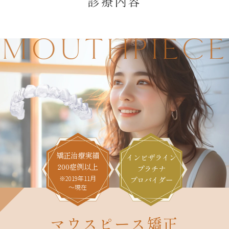
診療内容
MOUTHPIECE
矯正治療実績
インビザライン
200症例以上
プラチナ
※2019年11月
プロバイダー
～現在
マウスピース矯正