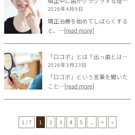
矯正中に歯がグラグラする理由とは？ 様子見していいケースと危険なサイン
2026年4月9日
矯正治療を始めてしばらくする
と、…
[read more]
「口ゴボ」とは？出っ歯とは違う？ マウスピース矯正で治せるの？
2026年3月23日
「口ゴボ」という言葉を聞いた
こと…
[read more]
1 / 7
1
2
3
4
5
...
>
»