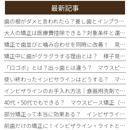
最新記事
歯の根がダメと言われたら？差し歯とインプラントの違いを徹底比較
大人の矯正は医療費控除できる？対象条件と還付額シミュレーション
矯正で歯並びと噛み合わせを同時に改善！ 見た目だけじゃない本当の治療効果とは
矯正中に歯がグラグラする理由とは？ 様子見していいケースと危険なサイン
「口ゴボ」とは？出っ歯とは違う？ マウスピース矯正で治せるの？
使い終わったインビザラインはどうする？ マウスピース捨て方・保管方法は？
インビザラインのお手入れ方法｜食器用洗剤でOK？正しい洗い方と注意点
40代・50代でもできる？ マウスピース矯正（インビザライン）のメリットと注意点
部分矯正って本当に効果ある？ インビザライン・ライトのメリット・デメリット
前歯だけの矯正に！インビザライン・ライトとは？ 通常のインビザラインとの違い