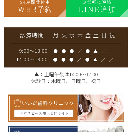
24時間受付中
お気軽に連絡
WEB予約
LINE追加
診療時間
月
火
水
木
金
土
日
祝
9:00～13:00
●
●
●
／
●
▲
／
／
14:00～18:00
●
●
●
／
●
▲
／
／
▲
：土曜午後は14:00～17:00
休診日：木曜日、日曜日、祝日