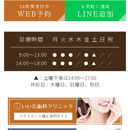
24時間受付中
お気軽に連絡
WEB予約
LINE追加
診療時間
月
火
水
木
金
土
日
祝
9:00～13:00
●
●
●
／
●
▲
／
／
14:00～18:00
●
●
●
／
●
▲
／
／
▲
：土曜午後は14:00～17:00
休診日：木曜日、日曜日、祝日