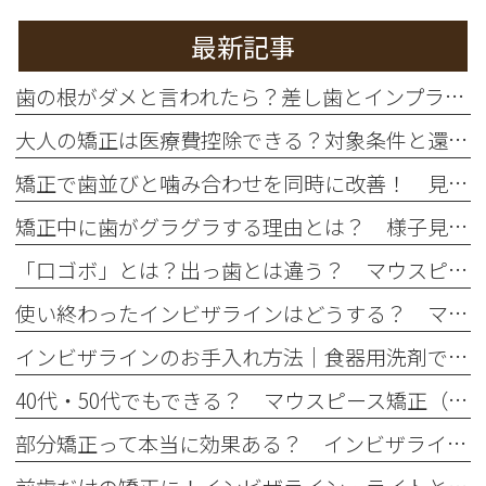
最新記事
歯の根がダメと言われたら？差し歯とインプラントの違いを徹底比較
大人の矯正は医療費控除できる？対象条件と還付額シミュレーション
矯正で歯並びと噛み合わせを同時に改善！ 見た目だけじゃない本当の治療効果とは
矯正中に歯がグラグラする理由とは？ 様子見していいケースと危険なサイン
「口ゴボ」とは？出っ歯とは違う？ マウスピース矯正で治せるの？
使い終わったインビザラインはどうする？ マウスピース捨て方・保管方法は？
インビザラインのお手入れ方法｜食器用洗剤でOK？正しい洗い方と注意点
40代・50代でもできる？ マウスピース矯正（インビザライン）のメリットと注意点
部分矯正って本当に効果ある？ インビザライン・ライトのメリット・デメリット