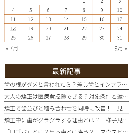
1
2
3
4
5
6
7
8
9
10
11
12
13
14
15
16
17
18
19
20
21
22
23
24
25
26
27
28
29
30
31
« 7月
9月 »
最新記事
歯の根がダメと言われたら？差し歯とインプラントの違いを徹底比較
大人の矯正は医療費控除できる？対象条件と還付額シミュレーション
矯正で歯並びと噛み合わせを同時に改善！ 見た目だけじゃない本当の治療効果とは
矯正中に歯がグラグラする理由とは？ 様子見していいケースと危険なサイン
「口ゴボ」とは？出っ歯とは違う？ マウスピース矯正で治せるの？