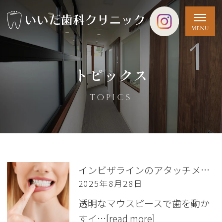
トピックス
TOPICS
インビザラインのアタッチメントとは？ 取れたらどうする？
2025年8月28日
透明なマウスピースで歯を動か
すイ…
[read more]