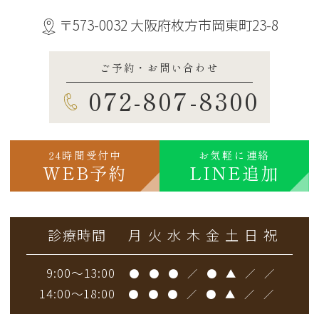
〒573-0032 大阪府枚方市岡東町23-8
ご予約・お問い合わせ
072-807-8300
24時間受付中
お気軽に連絡
WEB予約
LINE追加
診療時間
月
火
水
木
金
土
日
祝
9:00～13:00
●
●
●
／
●
▲
／
／
14:00～18:00
●
●
●
／
●
▲
／
／