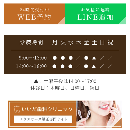
24時間受付中
お気軽に連絡
WEB予約
LINE追加
診療時間
月
火
水
木
金
土
日
祝
9:00～13:00
●
●
●
／
●
▲
／
／
14:00～18:00
●
●
●
／
●
▲
／
／
▲
：土曜午後は14:00～17:00
休診日：木曜日、日曜日、祝日