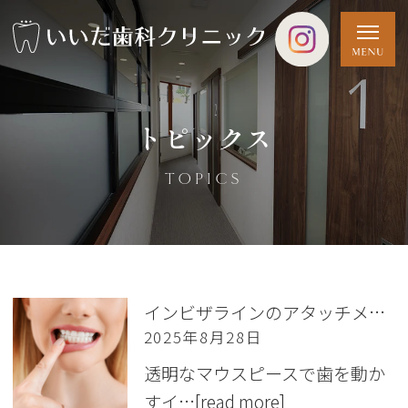
トピックス
TOPICS
インビザラインのアタッチメントとは？ 取れたらどうする？
2025年8月28日
透明なマウスピースで歯を動か
すイ…
[read more]