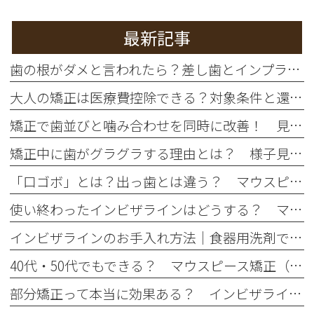
最新記事
歯の根がダメと言われたら？差し歯とインプラントの違いを徹底比較
大人の矯正は医療費控除できる？対象条件と還付額シミュレーション
矯正で歯並びと噛み合わせを同時に改善！ 見た目だけじゃない本当の治療効果とは
矯正中に歯がグラグラする理由とは？ 様子見していいケースと危険なサイン
「口ゴボ」とは？出っ歯とは違う？ マウスピース矯正で治せるの？
使い終わったインビザラインはどうする？ マウスピース捨て方・保管方法は？
インビザラインのお手入れ方法｜食器用洗剤でOK？正しい洗い方と注意点
40代・50代でもできる？ マウスピース矯正（インビザライン）のメリットと注意点
部分矯正って本当に効果ある？ インビザライン・ライトのメリット・デメリット