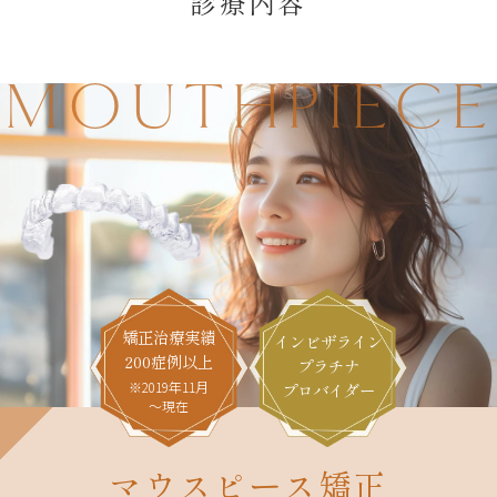
診療内容
MOUTHPIECE
矯正治療実績
インビザライン
200症例以上
プラチナ
※2019年11月
プロバイダー
～現在
マウスピース矯正