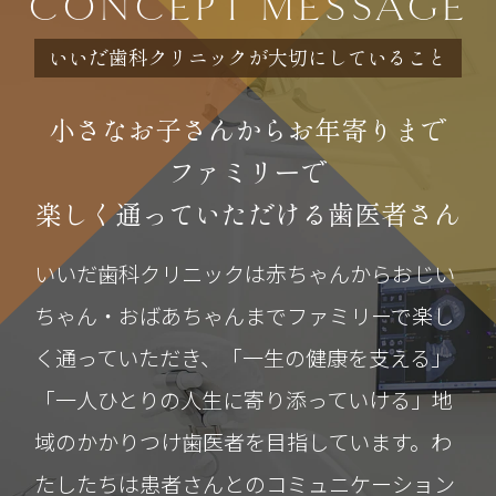
CONCEPT MESSAGE
が、より良い医療を提供できるようスタ
ッフ一同努めてまいります。何卒、ご理
いいだ歯科クリニックが大切にしていること
解とご協力のほどよろしくお願い申し上
げます。
小さなお子さんからお年寄りまで
ファミリーで
2025.12.09
楽しく通っていただける歯医者さん
12月28日（日曜）～1月4日（日曜）まで
いいだ歯科クリニックは赤ちゃんからおじい
休診となります。
ちゃん・おばあちゃんまでファミリーで楽し
1月5日（月曜）から通常通り診療致しま
く通っていただき、「一生の健康を支える」
す。
「一人ひとりの人生に寄り添っていける」地
2024.09.25
域のかかりつけ歯医者を目指しています。わ
ホームページをリニューアルしました。
たしたちは患者さんとのコミュニケーション