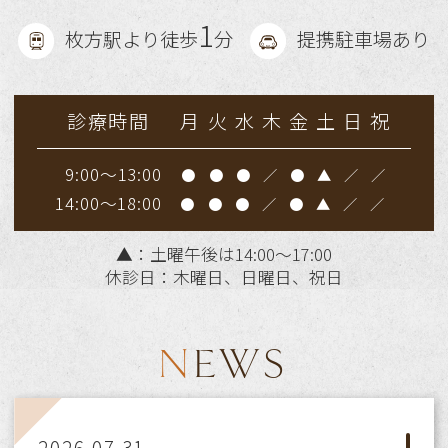
1
枚方駅より徒歩
分
提携駐車場あり
診療時間
月
火
水
木
金
土
日
祝
9:00～13:00
●
●
●
／
●
▲
／
／
14:00～18:00
●
●
●
／
●
▲
／
／
▲
：土曜午後は14:00～17:00
休診日：木曜日、日曜日、祝日
NEWS