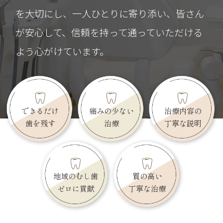
今後ともよろしくお願い致します。
を大切にし、一人ひとりに寄り添い、皆さん
が安心して、信頼を持って通っていただける
よう心がけています。
できるだけ
痛みの少ない
治療内容の
歯を残す
治療
丁寧な説明
地域のむし歯
質の高い
ゼロに貢献
丁寧な治療