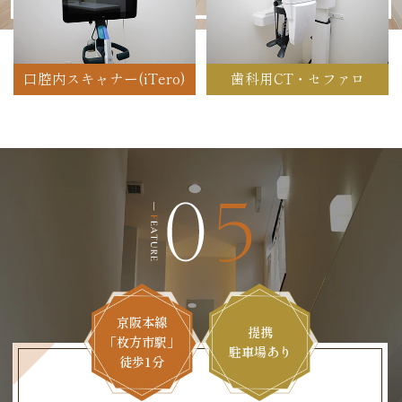
口腔内スキャナー(iTero)
歯科用CT・セファロ
京阪本線
提携
「枚方市駅」
駐車場あり
徒歩1分